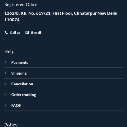
Registered Office:
1262/b, Kh. No. 619/21, First Floor, Chhatarpur New Delhi
110074
Call us
E-mail
Help
Payments
Shipping
Cancellation
Order tracking
FAQS
Policy