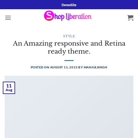
Skip
DemoSite
to
content
STYLE
An Amazing responsive and Retina
ready theme.
POSTED ON
AUGUST 11, 2013
BY
MANJULSINGH
11
Aug